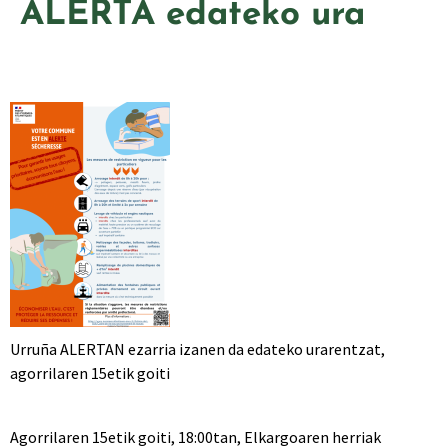
ALERTA edateko ura
Urruña ALERTAN ezarria izanen da edateko urarentzat,
agorrilaren 15etik goiti
Agorrilaren 15etik goiti, 18:00tan, Elkargoaren herriak