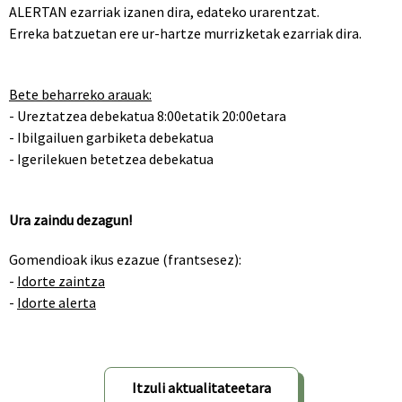
ALERTAN ezarriak izanen dira, edateko urarentzat.
Erreka batzuetan ere ur-hartze murrizketak ezarriak dira.
Bete beharreko arauak:
- Ureztatzea debekatua 8:00etatik 20:00etara
- Ibilgailuen garbiketa debekatua
- Igerilekuen betetzea debekatua
Ura zaindu dezagun!
Gomendioak ikus ezazue (frantsesez):
-
Idorte zaintza
-
Idorte alerta
Itzuli aktualitateetara