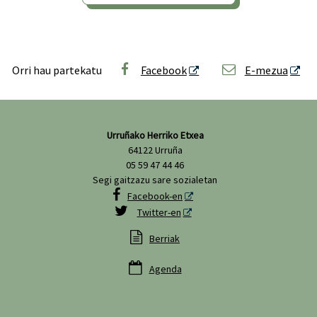
Orri hau partekatu
Facebook
E-mezua
Urruñako Herriko Etxea
64122 Urruña
05 59 47 44 46
Segi gaitzazu sare sozialetan

Facebook-en

Twitter-en

Berriak

Agenda