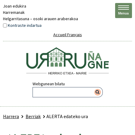
Joan edukira
Harremanak
Menua
Helgarritasuna – osoki arauen araberakoa
Kontraste indartua
Accueil Français
Webgunean bilatu
Harrera
Berriak
ALERTA edateko ura