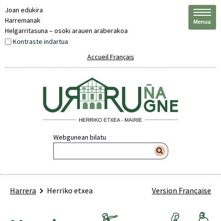
Joan edukira
Harremanak
Menua
Helgarritasuna – osoki arauen araberakoa
Kontraste indartua
Accueil Français
Webgunean bilatu
Harrera
Herriko etxea
Version Française