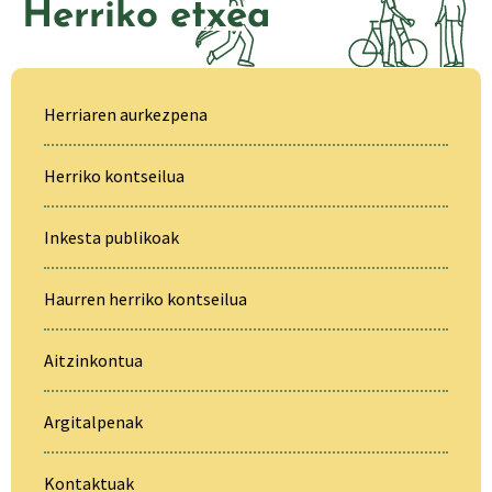
Herriko etxea
Herriaren aurkezpena
Herriko kontseilua
Inkesta publikoak
Haurren herriko kontseilua
Aitzinkontua
Argitalpenak
Kontaktuak