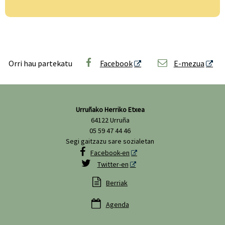
Orri hau partekatu
Facebook
E-mezua
Urruñako Herriko Etxea
64122 Urruña
05 59 47 44 46
Segi gaitzazu sare sozialetan

Facebook-en

Twitter-en

Berriak

Agenda