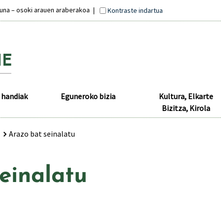
suna – osoki arauen araberakoa
Kontraste indartua
 handiak
Eguneroko bizia
Kultura, Elkarte
Bizitza, Kirola
Arazo bat seinalatu
einalatu