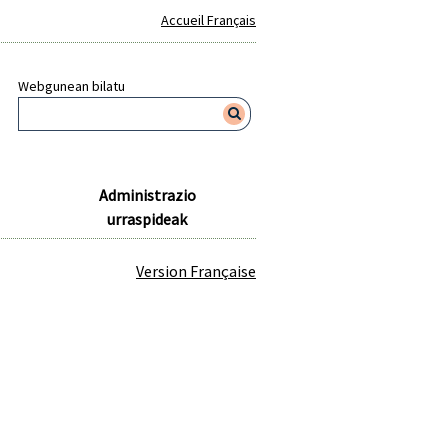
Accueil Français
Webgunean bilatu
Administrazio
urraspideak
Version Française