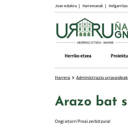
Joan edukira
Harremanak
Helgarrita
Herriko etxea
Proiektu
Harrera
Administrazio urraspideak
Arazo bat s
Ongi etorri Proxi zerbitzura!