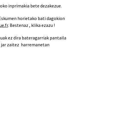
doko inprimakia bete dezakezue.
 Eskumen horietako bati dagokion
e.fr
. Bestenaz , klika ezazu !
uak ez dira bateragarriak pantaila
ro, jar zaitez harremanetan