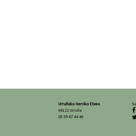
Urruñako Herriko Etxea
Se

64122 Urruña
05 59 47 44 46