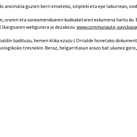
do anomalia guzien berri emateko, sinpleki eta epe laburrean, on
en, uraren eta saneamenduaren kudeaketaren eskumena hartu du.
 Elkargoaren webgunera jo dezakezu:
www.communaute-paysbasqu
 baldin badituzu, hemen klika ezazu ( Orrialde honetako dokument
knologikoko tresnekin. Beraz, helgarritasun arazo bat ukanez ge