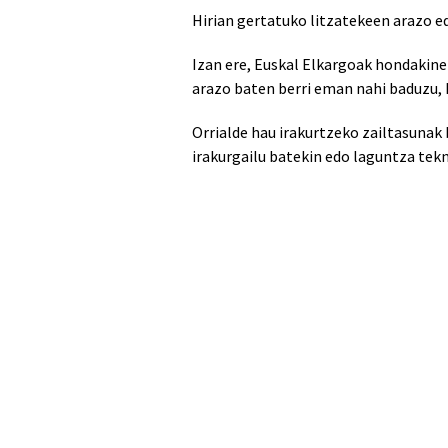
Hirian gertatuko litzatekeen arazo e
Izan ere, Euskal Elkargoak hondakin
arazo baten berri eman nahi baduzu,
Orrialde hau irakurtzeko zailtasunak
irakurgailu batekin edo laguntza te