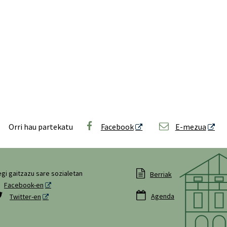
Orri hau partekatu
Facebook
E-mezua

gi gaitzazu sare sozialetan
Berriak
Facebook-en


Agenda
Twitter-en