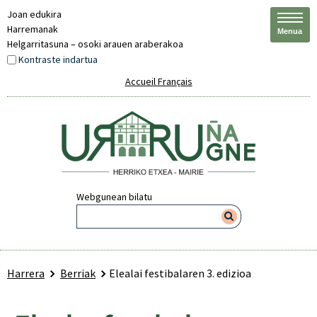
Joan edukira
Harremanak
Menua
Helgarritasuna – osoki arauen araberakoa
Kontraste indartua
Accueil Français
Webgunean bilatu
Harrera
Berriak
Elealai festibalaren 3. edizioa