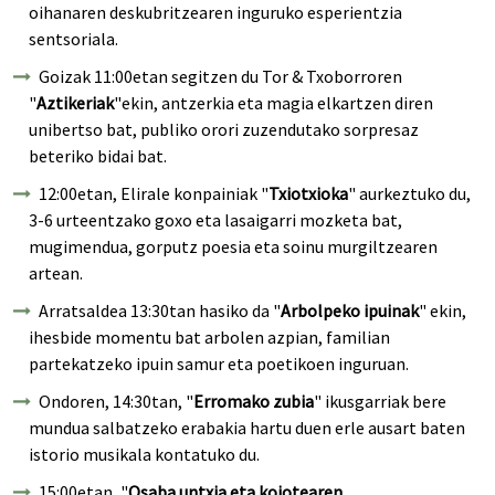
oihanaren deskubritzearen inguruko esperientzia
sentsoriala.
Goizak 11:00etan segitzen du Tor & Txoborroren
"
Aztikeriak
"ekin, antzerkia eta magia elkartzen diren
unibertso bat, publiko orori zuzendutako sorpresaz
beteriko bidai bat.
12:00etan, Elirale konpainiak "
Txiotxioka
" aurkeztuko du,
3-6 urteentzako goxo eta lasaigarri mozketa bat,
mugimendua, gorputz poesia eta soinu murgiltzearen
artean.
Arratsaldea 13:30tan hasiko da "
Arbolpeko ipuinak
" ekin,
ihesbide momentu bat arbolen azpian, familian
partekatzeko ipuin samur eta poetikoen inguruan.
Ondoren, 14:30tan, "
Erromako zubia
" ikusgarriak bere
mundua salbatzeko erabakia hartu duen erle ausart baten
istorio musikala kontatuko du.
15:00etan, "
Osaba untxia eta koiotearen