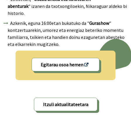
abenturak
" izanen da txotxongiloekin, Nikaraguar aldeko bi
historio.
Azkenik, eguna 16:00etan bukatuko da "
Gurashow
"
kontzertuarekin, umorez eta energiaz beteriko momentu
familiarra, txikien eta handien doinu ezagunetan abesteko
eta elkarrekin mugitzeko.
Egitarau osoa hemen
Itzuli aktualitateetara