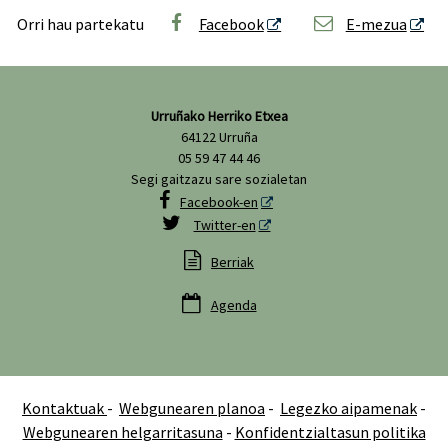
Orri hau partekatu
Facebook
E-mezua
Urruñako Herriko Etxea
64122 Urruña
05 59 47 44 46
Segi gaitzazu sare sozialetan

Facebook-en

Twitter-en

Berriak

Agenda
Kontaktuak
-
Webgunearen planoa
-
Legezko aipamenak
-
Webgunearen helgarritasuna
-
Konfidentzialtasun politika