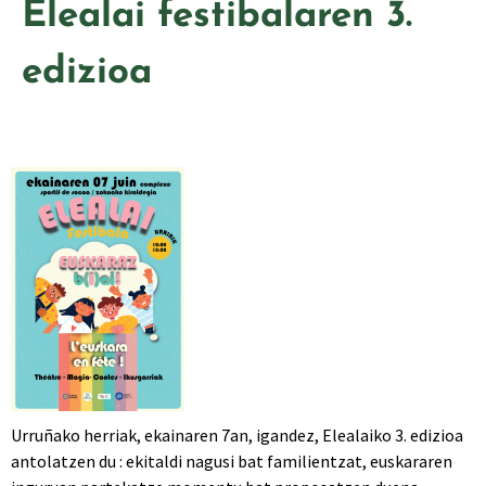
Elealai festibalaren 3.
edizioa
Urruñako herriak, ekainaren 7an, igandez, Elealaiko 3. edizioa
antolatzen du : ekitaldi nagusi bat familientzat, euskararen