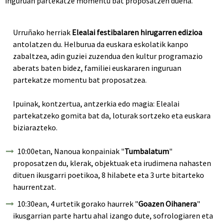
inguruan partekatze momentu bat proposatzen duena.
Urruñako herriak
Elealai festibalaren hirugarren edizioa
antolatzen du. Helburua da euskara eskolatik kanpo
zabaltzea, adin guziei zuzendua den kultur programazio
aberats baten bidez, familiei euskararen inguruan
partekatze momentu bat proposatzea.
Ipuinak, kontzertua, antzerkia edo magia: Elealai
partekatzeko gomita bat da, loturak sortzeko eta euskara
biziarazteko.
10:00etan, Nanoua konpainiak "
Tumbalatum
"
proposatzen du, klerak, objektuak eta irudimena nahasten
dituen ikusgarri poetikoa, 8 hilabete eta 3 urte bitarteko
haurrentzat.
10:30ean, 4 urtetik gorako haurrek "
Goazen Oihanera
"
ikusgarrian parte hartu ahal izango dute, sofrologiaren eta