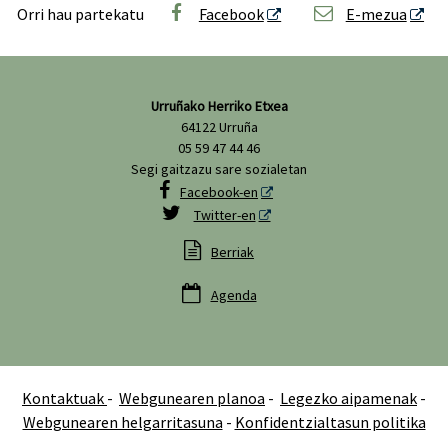
Orri hau partekatu
Facebook
E-mezua
Urruñako Herriko Etxea
64122 Urruña
05 59 47 44 46
Segi gaitzazu sare sozialetan

Facebook-en

Twitter-en

Berriak

Agenda
Kontaktuak
-
Webgunearen planoa
-
Legezko aipamenak
-
Webgunearen helgarritasuna
-
Konfidentzialtasun politika