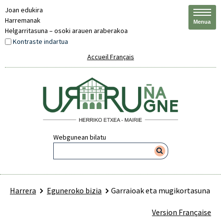
Joan edukira
Harremanak
Menua
Helgarritasuna – osoki arauen araberakoa
Kontraste indartua
Accueil Français
Webgunean bilatu
Harrera
Eguneroko bizia
Garraioak eta mugikortasuna
Version Française