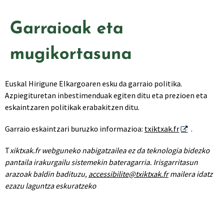
Garraioak eta
mugikortasuna
Euskal Hirigune Elkargoaren esku da garraio politika.
Azpiegituretan inbestimenduak egiten ditu eta prezioen eta
eskaintzaren politikak erabakitzen ditu.
Garraio eskaintzari buruzko informazioa:
txiktxak.fr
.
T
xiktxak.fr webguneko nabigatzailea ez da teknologia bidezko
pantaila irakurgailu sistemekin bateragarria. Irisgarritasun
arazoak baldin badituzu,
accessibilite@txiktxak.fr
mailera idatz
ezazu laguntza eskuratzeko