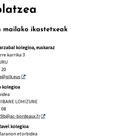
olatzea
n mailako ikastetxeak
arzabal kolegioa, euskaraz
re karrika 3
BURU
7 20
za@plk.eus
 kolegioa
bidea
NIBANE LOHIZUNE
6 08
29b@ac-bordeaux.fr
Ravel kolegioa
Maranon etorbidea