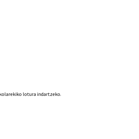
olarekiko lotura indartzeko.