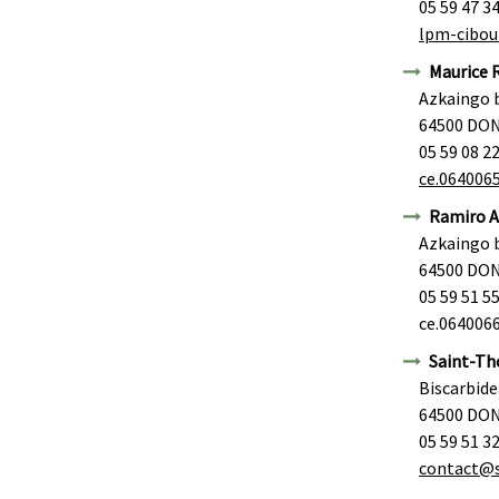
05 59 47 3
lpm-cibou
Maurice R
Azkaingo 
64500 DO
05 59 08 2
ce.064006
Ramiro A
Azkaingo 
64500 DO
05 59 51 5
ce.064006
Saint-Th
Biscarbide
64500 DO
05 59 51 3
contact@s