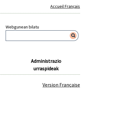
Accueil Français
Webgunean bilatu
Administrazio
urraspideak
Version Française