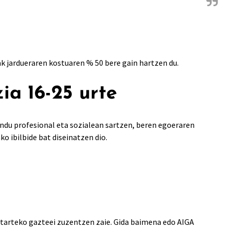
eak jardueraren kostuaren % 50 bere gain hartzen du.
ia 16-25 urte
ndu profesional eta sozialean sartzen, beren egoeraren
o ibilbide bat diseinatzen dio.
itarteko gazteei zuzentzen zaie. Gida baimena edo AIGA