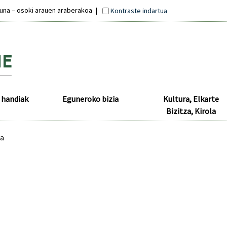
suna – osoki arauen araberakoa
Kontraste indartua
 handiak
Eguneroko bizia
Kultura, Elkarte
Bizitza, Kirola
ia