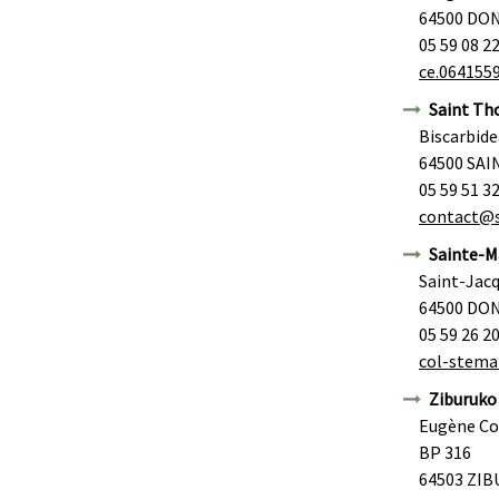
64500 DO
05 59 08 2
ce.064155
Saint Th
Biscarbide
64500 SA
05 59 51 3
contact@s
Sainte-Ma
Saint-Jacq
64500 DO
05 59 26 2
col-stema
Ziburuko 
Eugène Co
BP 316
64503 ZIB