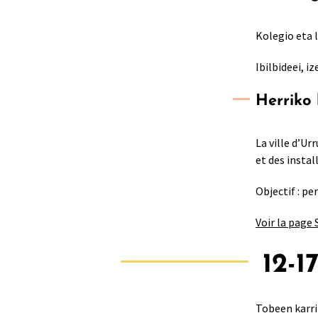
Kolegio eta 
Ibilbideei, 
Herriko 
La ville d’Ur
et des instal
Objectif : pe
Voir la page
12-1
Tobeen karri