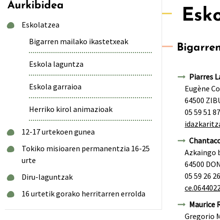
Aurkibidea
Esk
Eskolatzea
Bigarren mailako ikastetxeak
Bigarre
Eskola laguntza
Piarres L
Eskola garraioa
Eugène Cor
64500 ZI
Herriko kirol animazioak
05 59 51 8
idazkarit
12-17 urtekoen gunea
Chantaco
Tokiko misioaren permanentzia 16-25
Azkaingo 
urte
64500 DO
05 59 26 2
Diru-laguntzak
ce.064402
16 urtetik gorako herritarren errolda
Maurice 
Gregorio 