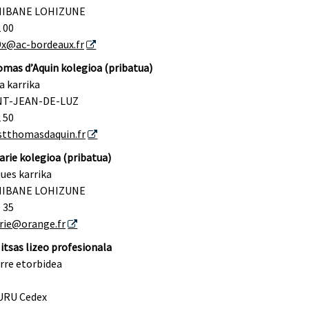
NIBANE LOHIZUNE
2 00
9x@ac-bordeaux.fr
omas d’Aquin kolegioa (pribatua)
a karrika
INT-JEAN-DE-LUZ
2 50
tthomasdaquin.fr
rie kolegioa (pribatua)
ues karrika
NIBANE LOHIZUNE
0 35
rie@orange.fr
itsas lizeo profesionala
rre etorbidea
URU Cedex