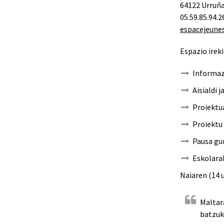
64122 Urruñ
05.59.85.94.2
espacejeune
Espazio ireki
Informaz
Aisialdi 
Proiektua
Proiektu 
Pausa gu
Eskolara
Naiaren (14 
Maltara
batzuk