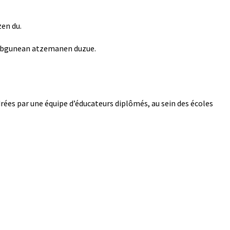
zen du.
bgunean atzemanen duzue.
drées par une équipe d’éducateurs diplômés, au sein des écoles