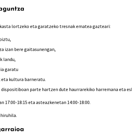
laguntza
kasta lortzeko eta garatzeko tresnak ematea gazteari:
piztu,
za izan bere gaitasunengan,
 landu,
a garatu
 eta kultura barneratu.
 dispositiboan parte hartzen dute haurrarekiko harremana eta esk
n 17:00-18:15 eta asteazkenetan 14:00-18:00.
 hiruhila.
garraioa