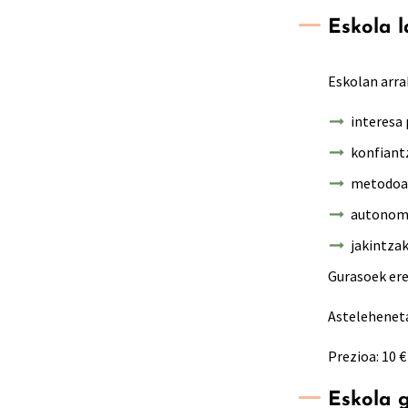
Eskola 
Eskolan arra
interesa 
konfiant
metodoak
autonomi
jakintzak
Gurasoek ere
Asteleheneta
Prezioa: 10 €
Eskola 