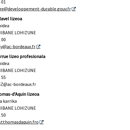
4 01
re@developpement-durable.gouv.fr
avel lizeoa
bidea
NIBANE LOHIZUNE
2 00
5y@ac-bordeaux.fr
rrue lizeo profesionala
bidea
NIBANE LOHIZUNE
5 55
6Z@ac-bordeaux.fr
omas-d’Aquin lizeoa
a karrika
NIBANE LOHIZUNE
2 50
tthomasdaquin.fro