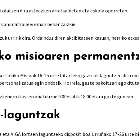
tolatzen dira asteazken arratsaldetan eta eskola oporretan.
 animatzaileei eman behar zaizkie.
zuk urririk dira. Ordainduz diren aktibitateen kasuan, herriko etx
ko misioaren permanentz
ko Tokiko Misioak 16-25 urte bitarteko gazteak laguntzen ditu mu
pertsonalizatua egin ondotik. Horrela, gazte bakoitzari egokitutak
zkenero ikusten ahal duzue 9:00etatik 18:00etara gazte gunean.
-laguntzak
 eta AIGA lortzen laguntzeko dispositiboa Urruñako 17-26 urte b