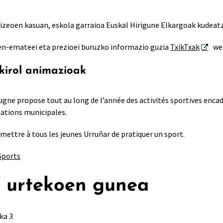
lizeoen kasuan, eskola garraioa Euskal Hirigune Elkargoak kudeat
izen-emateei eta prezioei buruzko informazio guzia
TxikTxak
we
kirol animazioak
rugne propose tout au long de l’année des activités sportives enca
lations municipales.
rmettre à tous les jeunes Urruñar de pratiquer un sport.
 Sports
7 urtekoen gunea
ka 3