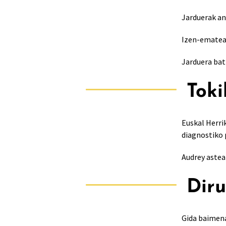
Jarduerak an
Izen-emateak
Jarduera bat
Toki
Euskal Herri
diagnostiko 
Audrey astea
Diru
Gida baimena