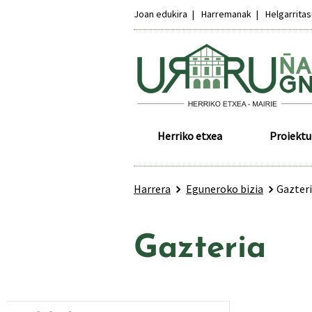
Joan edukira
Harremanak
Helgarrita
Herriko etxea
Proiektu
Harrera
Eguneroko bizia
Gazter
Gazteria