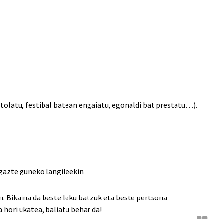
ntolatu, festibal batean engaiatu, egonaldi bat prestatu…).
 gazte guneko langileekin
an. Bikaina da beste leku batzuk eta beste pertsona
hori ukatea, baliatu behar da!