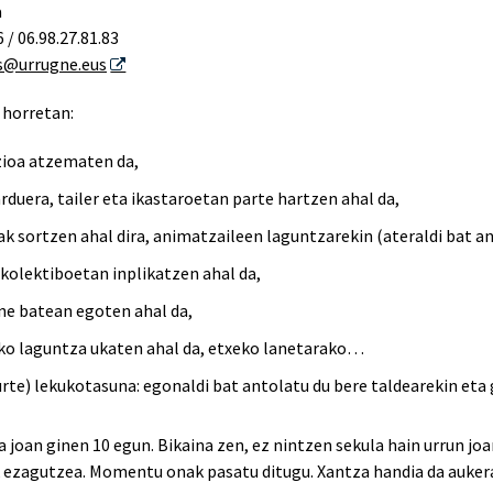
a
6 / 06.98.27.81.83
s@urrugne.eus
 horretan:
ioa atzematen da,
jarduera, tailer eta ikastaroetan parte hartzen ahal da,
k sortzen ahal dira, animatzaileen laguntzarekin (ateraldi bat a
kolektiboetan inplikatzen ahal da,
ne batean egoten ahal da,
ko laguntza ukaten ahal da, etxeko lanetarako…
urte) lekukotasuna: egonaldi bat antolatu du bere taldearekin eta
 joan ginen 10 egun. Bikaina zen, ez nintzen sekula hain urrun jo
 ezagutzea. Momentu onak pasatu ditugu. Xantza handia da aukera 