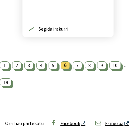
Segida irakurri
...
1
2
3
4
5
6
7
8
9
10
19
Orri hau partekatu
Facebook
E-mezua