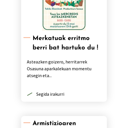
Merkatuak erritmo
berri bat hartuko du !
Asteazken goizero, herritarrek
Osasuna aparkalekuan momentu
atsegin eta...
Segida irakurri
Armistizioaren