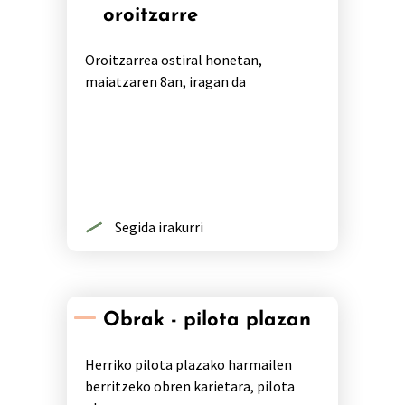
oroitzarre
Oroitzarrea ostiral honetan,
maiatzaren 8an, iragan da
Segida irakurri
Obrak - pilota plazan
Herriko pilota plazako harmailen
berritzeko obren karietara, pilota