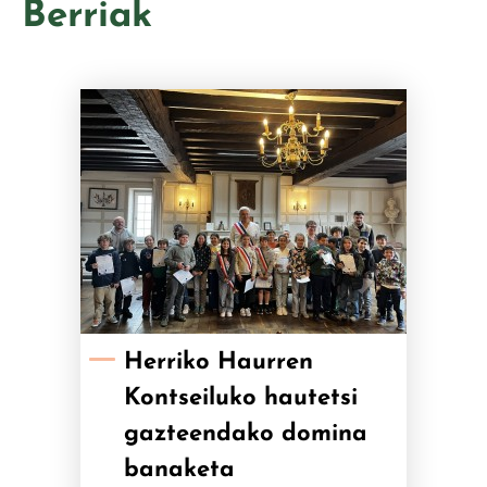
Berriak
Herriko Haurren
Kontseiluko hautetsi
gazteendako domina
banaketa