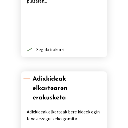
plazaren...
Segida irakurri
Adixkideak
elkartearen
erakusketa
Adixkideak elkarteak bere kideek egin
lanak ezagutzeko gomita ...