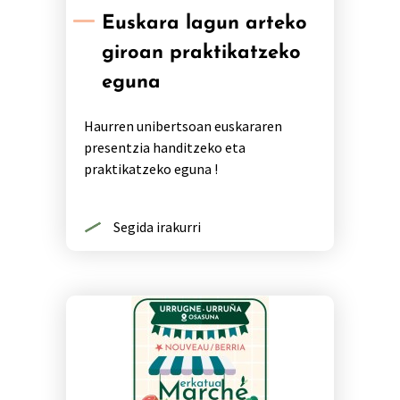
Euskara lagun arteko
giroan praktikatzeko
eguna
Haurren unibertsoan euskararen
presentzia handitzeko eta
praktikatzeko eguna !
Segida irakurri