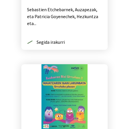
Sebastien Etchebarnek, Auzapezak,
eta Patricia Goyenechek, Hezkuntza
eta...
Segida irakurri