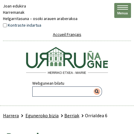
Joan edukira
Harremanak
Menua
Helgarritasuna – osoki arauen araberakoa
Kontraste indartua
Accueil Français
Webgunean bilatu
Harrera
Eguneroko bizia
Berriak
Orrialdea 6