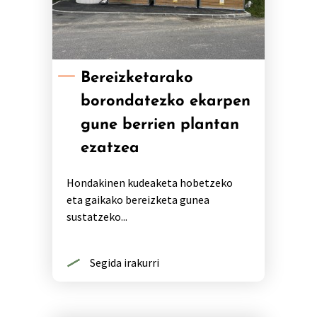
Bereizketarako
borondatezko ekarpen
gune berrien plantan
ezatzea
Hondakinen kudeaketa hobetzeko
eta gaikako bereizketa gunea
sustatzeko...
Segida irakurri