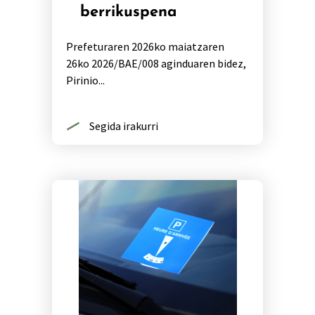
berrikuspena
Prefeturaren 2026ko maiatzaren
26ko 2026/BAE/008 aginduaren bidez,
Pirinio...
Segida irakurri