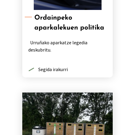
Ordainpeko
aparkalekuen politika
Urruñako aparkatze legedia
deskubritu.
Segida irakurri