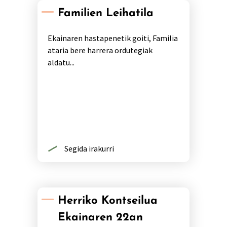
Familien Leihatila
Ekainaren hastapenetik goiti, Familia
ataria bere harrera ordutegiak
aldatu...
Segida irakurri
Herriko Kontseilua
Ekainaren 22an