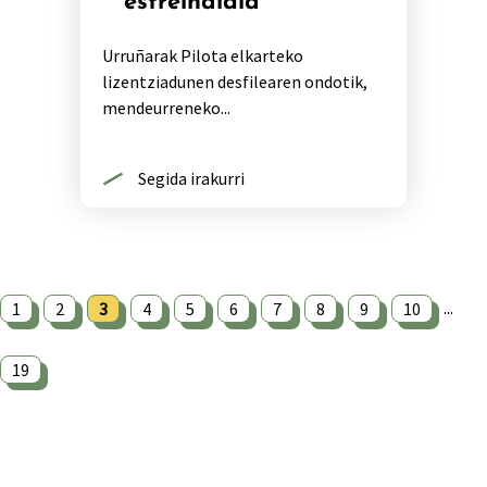
estreinaldia
Urruñarak Pilota elkarteko
lizentziadunen desfilearen ondotik,
mendeurreneko...
Segida irakurri
...
1
2
3
4
5
6
7
8
9
10
19