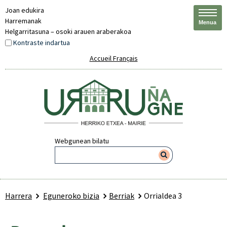
Joan edukira
Harremanak
Menua
Helgarritasuna – osoki arauen araberakoa
Kontraste indartua
Accueil Français
Webgunean bilatu
Harrera
Eguneroko bizia
Berriak
Orrialdea 3