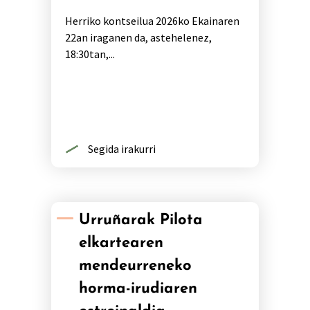
Herriko kontseilua 2026ko Ekainaren
22an iraganen da, astehelenez,
18:30tan,...
Segida irakurri
Urruñarak Pilota
elkartearen
mendeurreneko
horma-irudiaren