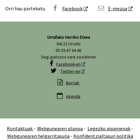
Orri hau partekatu
Facebook
E-mezua
Urruñako Herriko Etxea
64122 Urruña
05 59 47 44 46
Segi gaitzazu sare sozialetan

Facebook-en

Twitter-en

Berriak

Agenda
Kontaktuak
-
Webgunearen planoa
-
Legezko aipamenak
-
Webgunearen helgarritasuna
-
Konfidentzialtasun politika