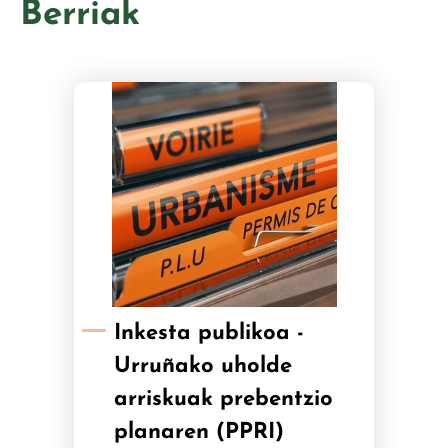
Berriak
Inkesta publikoa -
Urruñako uholde
arriskuak prebentzio
planaren (PPRI)